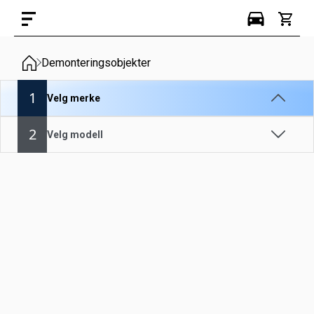
Demonteringsobjekter
1
Velg merke
2
Velg modell