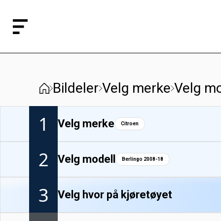
Bildeler
Velg merke
Velg mo
1
Velg merke
Citroen
2
Velg modell
Berlingo 2008-18
3
Velg hvor på kjøretøyet