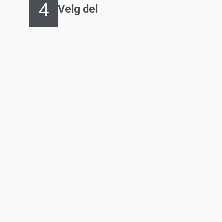
4
Velg del