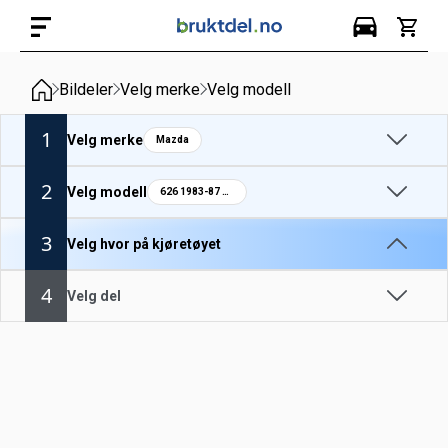
Bildeler
Velg merke
Velg modell
1
Velg merke
Mazda
2
Velg modell
626 1983-87 GC
3
Velg hvor på kjøretøyet
4
Velg del