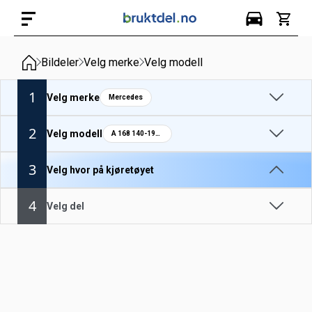
Bildeler
Velg merke
Velg modell
1
Velg merke
Mercedes
2
Velg modell
A 168 140-190 1998-
3
Velg hvor på kjøretøyet
4
Velg del