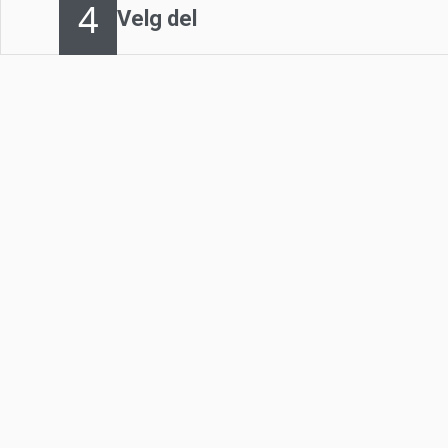
4
Velg del