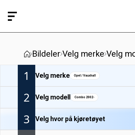
Bildeler
Velg merke
Velg mo
1
Velg merke
Opel / Vauxhall
2
Velg modell
Combo 2002-
3
Velg hvor på kjøretøyet