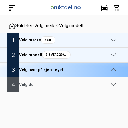
Bildeler
Velg merke
Velg modell
1
Velg merke
Saab
2
Velg modell
9-3 VER2 2004-07
3
Velg hvor på kjøretøyet
4
Velg del