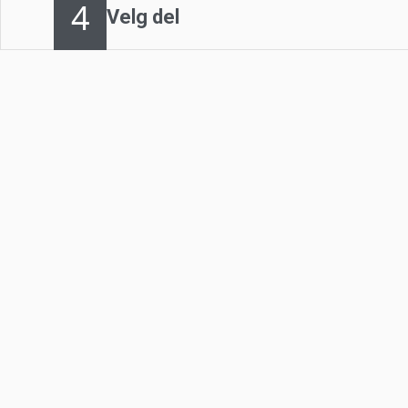
4
Velg del