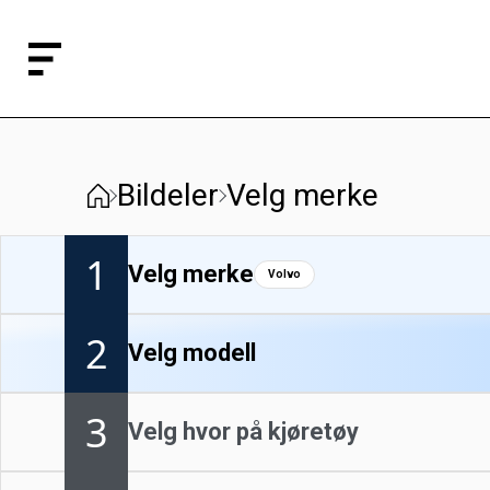
Bildeler
Velg merke
1
Velg merke
Volvo
2
Velg modell
3
Velg hvor på kjøretøy