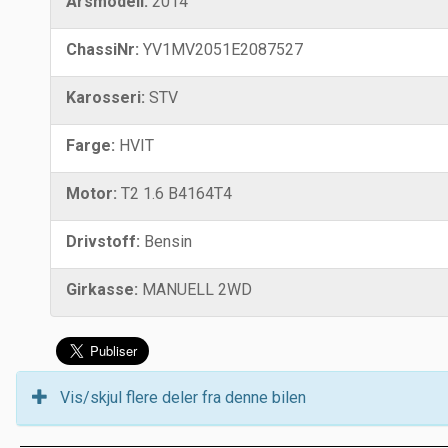
Årsmodell:
2014
ChassiNr:
YV1MV2051E2087527
Karosseri:
STV
Farge:
HVIT
Motor:
T2 1.6 B4164T4
Drivstoff:
Bensin
Girkasse:
MANUELL 2WD
Vis/skjul flere deler fra denne bilen