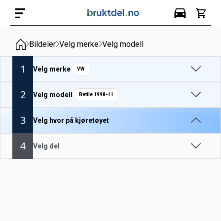
Bildeler
Velg merke
Velg modell
1
Velg merke
VW
2
Velg modell
Bettle 1998-11
3
Velg hvor på kjøretøyet
4
Velg del