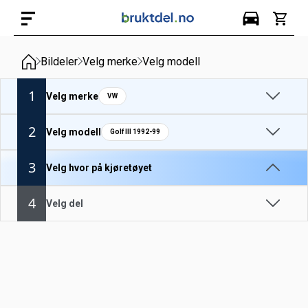
Bildeler
Velg merke
Velg modell
1
Velg merke
VW
2
Velg modell
Golf III 1992-99
3
Velg hvor på kjøretøyet
4
Velg del