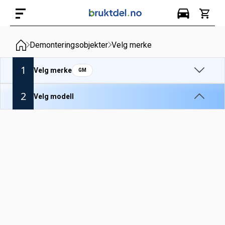
Demonteringsobjekter
Velg merke
1
Velg merke
GM
2
Velg modell